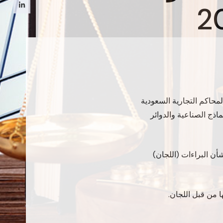
ر بتاريخ 1441/05/21 هـ الموافق 17 يناير 2020 م ، تم منح المحاكم التجارية السعودية
اذج الصناعية والدوائر
لجنة المنازعات بشأن البراءات (اللجان)