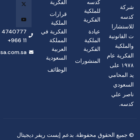
كدسه
الفكرية
شركة
للملكية
قرارات
كدسه
الفكرية
الملكية
للاستشارا
عيادة
الفكرية في
4740777
ت القانونية
الملكية
المملكة
11 966+
والملكية
الفكرية
العربية
sa.com.sa
الفكرية عام
السعودية
المنشورات
١٩٧٨ على
الوظائف
يد المحامي
السعودي
ناصر علي
كدسه.
© جميع الحقوق محفوظة. بدعم
إيست ريفر ديجيتال